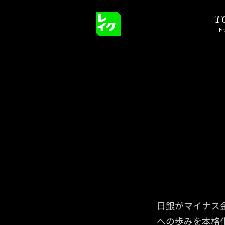
ト
メ
イ
ン
コ
ン
テ
ン
ツ
に
ス
日銀がマイナス
キ
への歩みを本格