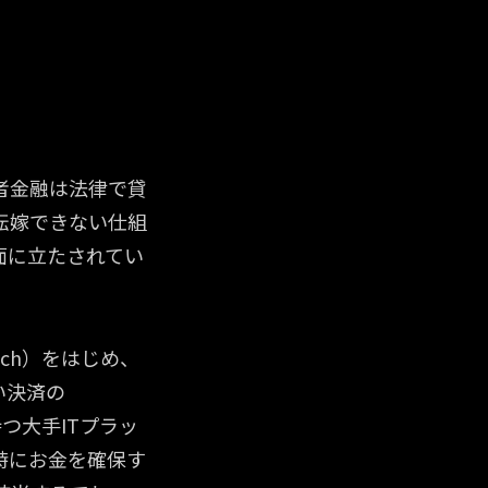
感が。突破口
感が。突破口
者金融は法律で貸
転嫁できない仕組
面に立たされてい
ch）をはじめ、
い決済の
つ大手ITプラッ
時にお金を確保す