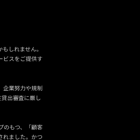
ープのDNA
ープのDNA
かもしれません。
ービスをご提供す
。
、企業努力や規制
在貸出審査に厳し
ープのもつ、「顧客
されました。かつ