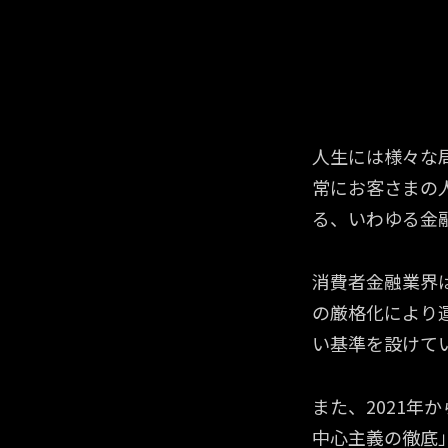
常識を覆す
常識を覆す
が、“365
が、“365
人生には様々な
常にお客さまの
る、いわゆる金
消費者金融業界
の厳格化により
い基準を設けて
また、2021年
中心主義の徹底