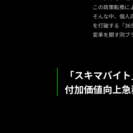
ッ
この政策転換に
プ
そんな中、個人
を打破する「3
変革を期す同ブ
「スキマバイト
付加価値向上急
金利あ
金利あ