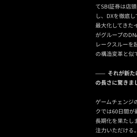
てSBI証券は
し、DXを徹底
最大化してきた
がグループのD
レークスルーを
の構造変革と似
それが新た
の長さに驚きま
ゲームチェンジ
クでは60日間
長期化を果たし
注力いただける