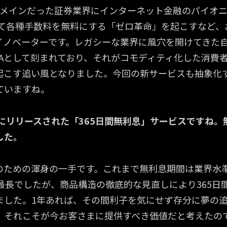
店頭メインだった証券業界にインターネット金融のパイオ
して各種手数料を無料にする「ゼロ革命」を起こすなど、
イノベーターです。レガシーな業界に風穴を開けてきた
NAとして刻まれており、それがコモディティ化した消費
起こす追い風となりました。今回の新サービスも抽象化す
ていますね。
にリリースされた「365日間無利息」サービスですね。
した。
のための渾身の一手です。これまで無利息期間は業界水準
が最長でしたが、商品構造の徹底的な見直しにより365日
ました。1年あれば、その間利子を気にせず存分に夢の
。それこそが今お客さまに提供すべき価値だと考えたの