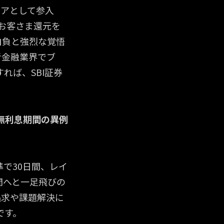
ニアとして参入
お客さま還元を
自負と強烈な覚悟
者金融業界でブ
れば、SBI証券
無利息期間の異例
で30日間、レイ
間へと一足飛びの
追求や課題解決に
です。