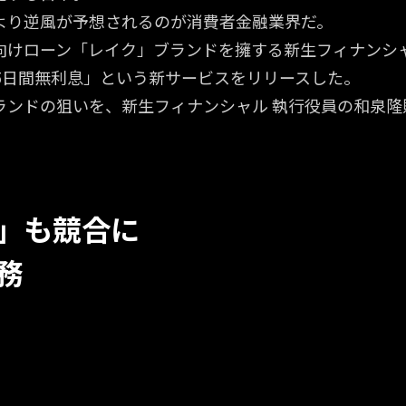
より逆風が予想されるのが消費者金融業界だ。
向けローン「レイク」ブランドを擁する新生フィナンシ
65日間無利息」という新サービスをリリースした。
ランドの狙いを、新生フィナンシャル 執行役員の和泉隆
」も競合に
務
る世界に突入しましたが、市況をどう
る世界に突入しましたが、市況をどう