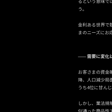
るという意味で
う。
金利ある世界で
まのニーズにお
需要に変化
お客さまの資金
降、人口減少局
うち4位に甘ん
しかし、業法規
似通った商品性