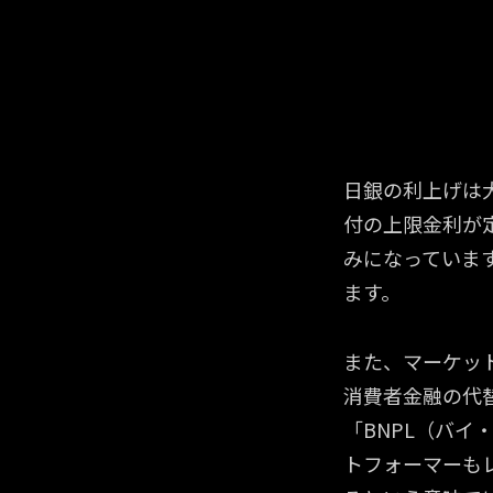
か。
か。
競争が激化
競争が激化
は、ブラン
は、ブラン
日銀の利上げは
付の上限金利が
みになっていま
ます。
また、マーケット
消費者金融の代
「BNPL（バイ
トフォーマーも