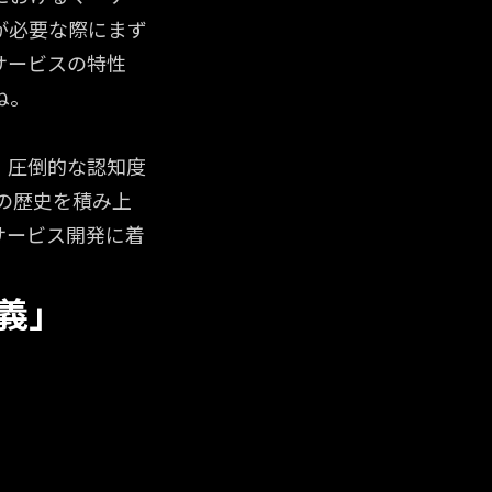
が必要な際にまず
サービスの特性
ね。
、圧倒的な認知度
の歴史を積み上
サービス開発に着
義」
サービス」企
サービス」企