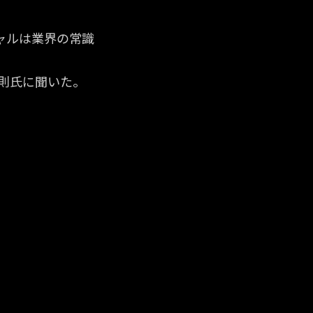
ャルは業界の常識
則氏に聞いた。
捉えています
捉えています