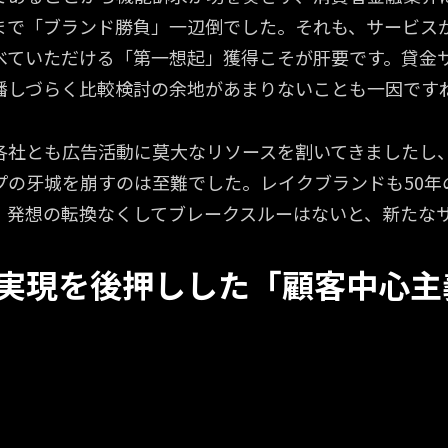
まで「ブランド勝負」一辺倒でした。それも、サービス
べていただける「第一想起」獲得こそが肝要です。貸金
播しづらく比較検討の余地があまりないことも一因です
各社とも広告活動に莫大なリソースを割いてきましたし
プの牙城を崩すのは至難でした。レイクブランドも50年
、発想の転換なくしてブレークスルーはないと、新たな
実現を後押しした「顧客中心主
ナンシャルでは「生活者のための金融
ナンシャルでは「生活者のための金融
とをビジョンに掲げていますね。
とをビジョンに掲げていますね。