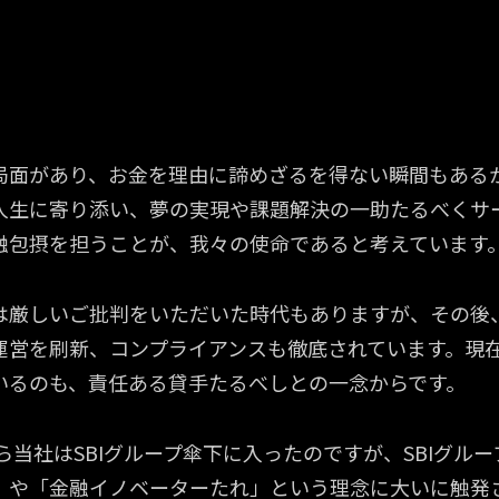
構造改革も、顧客中心主義から。グル
構造改革も、顧客中心主義から。グル
日無利息”の後押しに。
日無利息”の後押しに。
局面があり、お金を理由に諦めざるを得ない瞬間もある
人生に寄り添い、夢の実現や課題解決の一助たるべくサ
融包摂を担うことが、我々の使命であると考えています
は厳しいご批判をいただいた時代もありますが、その後
運営を刷新、コンプライアンスも徹底されています。現
いるのも、責任ある貸手たるべしとの一念からです。
から当社はSBIグループ傘下に入ったのですが、SBIグル
」や「金融イノベーターたれ」という理念に大いに触発