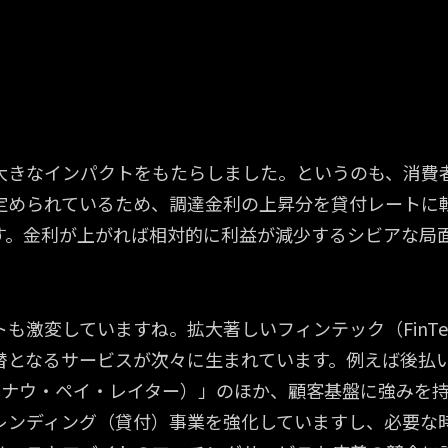
する市場で、従来型ビジネスに危機
する市場で、従来型ビジネスに危機
ド勝負を超える発想転換。
ド勝負を超える発想転換。
大きなインパクトをもたらしました。というのも、消費
定められているため、調達金利の上昇分を貸付レートに
す。金利が上がれば相対的に利益が減少するシビアな局
も激変していますね。拡大著しいフィンテック（FinTe
替となるサービスが次々に生まれています。例えば後払
・ナウ・ペイ・レイター）」のほか、顧客基盤に強みを持
レンディング（貸付）事業を強化していますし、必要な