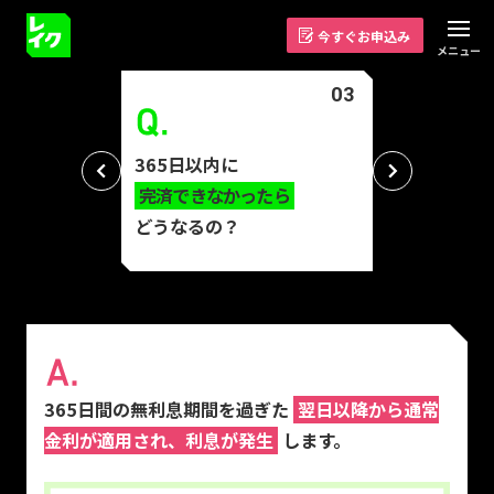
今すぐお申込み
メニュー
03
メ
イ
365日以内に
ン
前へ
次へ
完済できなかったら
コ
どうなるの？
ン
テ
ン
ツ
に
ス
365日間の無利息期間を過ぎた
翌日以降から通常
キ
金利が適用され、利息が発生
します。
ッ
プ