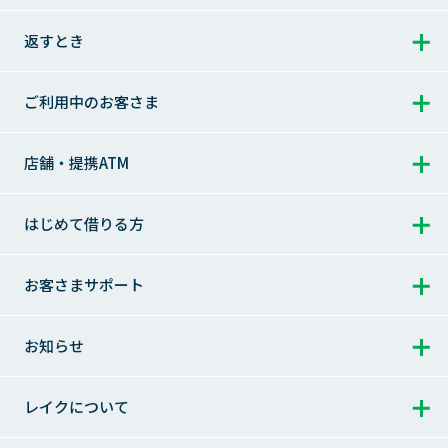
借りるとき トップ
返すとき
返すとき トップ
ご利用中のお客さま
お借入れ
1秒診断
ご返済シミュレーション
ご利用中のお客さま トップ
店舗・提携ATM
お急ぎのお客さまへ
ご返済シミュレーション（特定商品）
会員ログイン
店舗・提携ATM トップ
はじめて借りる方
レイクのWeb完結
ご返済方法
追加・増額のご案内
提携ATMのご案内
はじめて借りる方 トップ
お客さまサポート
365日間無利息
完済（一括でのご返済）
返済に関するご案内
利用明細書の見方
お申込みからご完済まで
お借入れ方法
お客さまサポート トップ
ご返済日について
お知らせ
会員ログインでお困りの方
レイクのメリット
お借入れの利息（適用利率と計算方法）
よくあるご質問
ご返済方式
お知らせ トップ
その他のサービス
レイクについて
はじめての不安にお答えします
お問合せ
ご返済額一覧表