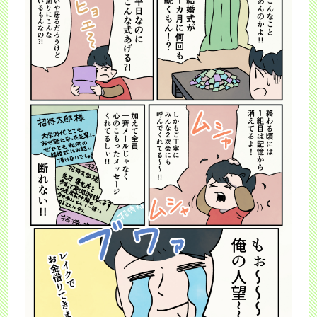
はじめて借りる方 トップ
お客さまサポート
365日間無利息
完済（一括でのご返済）
返済に関するご案内
利用明細書の見方
お申込みからご完済まで
お借入れ方法
お客さまサポート トップ
ご返済日について
お知らせ
会員ログインでお困りの方
レイクのメリット
お借入れの利息（適用利率と計算方法）
よくあるご質問
ご返済方式
お知らせ トップ
その他のサービス
レイクについて
はじめての不安にお答えします
お問合せ
ご返済額一覧表
過去のお知らせ
Web明細サービス
お申込み
レイクについて トップ
個人情報の取扱いについて
カードローンの基礎知識
チャットで相談（レイマル相談室）
お申込みからお借入れまで
メンテナンス情報
メールサンプル
お客さまの声・体験談
個人情報の取扱いについて トップ
審査状況のご確認
メンテナンス情報
チャットサービスのご紹介
お申込み・ご契約方法
災害にあわれたお客さまへ
過去にご利用のあったお客さま
お客さまからいただいた「不安」や「お叱り」
プライバシーステートメント（個人情報保護宣言）
レイマルアイランド
おしえて！レイク
サイト内検索
お申込み・ご契約に必要な書類
金融犯罪にご注意ください
お客さまの気持ちをカタチに
企業情報
推奨環境
お客さまの個人情報の取扱いについて
求償債務のお客さまへ
サイトマップ
レイクアプリ
商品
新生フィナンシャルのセキュリティ対策
改正貸金業法施行について
商品のご案内（貸付条件）
Payチャージ・Pay払い
個人情報に関するお問合せ