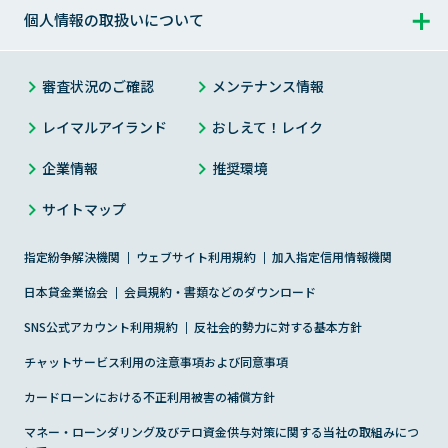
過去のお知らせ
Web明細サービス
お申込み
レイクについて トップ
個人情報の取扱いについて
カードローンの基礎知識
チャットで相談（レイマル相談室）
お申込みからお借入れまで
メンテナンス情報
メールサンプル
お客さまの声・体験談
個人情報の取扱いについて トップ
審査状況のご確認
メンテナンス情報
チャットサービスのご紹介
お申込み・ご契約方法
災害にあわれたお客さまへ
過去にご利用のあったお客さま
お客さまからいただいた「不安」や「お叱り」
プライバシーステートメント（個人情報保護宣言）
レイマルアイランド
おしえて！レイク
サイト内検索
お申込み・ご契約に必要な書類
金融犯罪にご注意ください
お客さまの気持ちをカタチに
企業情報
推奨環境
お客さまの個人情報の取扱いについて
求償債務のお客さまへ
レイクアプリ
サイトマップ
商品
新生フィナンシャルのセキュリティ対策
改正貸金業法施行について
商品のご案内（貸付条件）
指定紛争解決機関
Payチャージ・Pay払い
ウェブサイト利用規約
加入指定信用情報機関
個人情報に関するお問合せ
日本貸金業協会
会員規約・書類などのダウンロード
法的手続きで残高が確定したお客さまへ
その他商品のご案内（特定商品）
会員ならできること
個人情報開示等手続き方法
SNS公式アカウント利用規約
反社会的勢力に対する基本方針
レイクのメディア・コンテンツ
チャットサービス利用の注意事項および同意事項
取引履歴開示の方針
カードローンにおける不正利用被害の補償方針
働く女性を応援
SBI新生銀行グループにおける個人データの共同利用
マネー・ローンダリング及びテロ資金供与対策に関する当社の取組みにつ
について