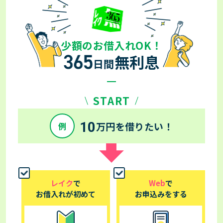
少額のお借入れOK！
無利息
日間
START
10
万円を借りたい！
例
レイク
で
Web
で
お借入れが初めて
お申込みをする