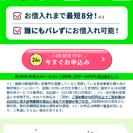
24時間受付中!
今すぐお申込み
貸付利率(年率)4.5％～18.0％ ご融資額 1万円～500万円(
貸付条件＞＞
)
※1：複数の都道府県に営業所を設置していると登録している貸金業者の個人向け
無担保ローンにおいて、全国にお住いの方を対象とした定常的に提供する365日間
無利息サービスは業界初。当社調べ（2025年7月31日現在）。※2：他の無利息商
品との併用不可。Webでお申込み・ご契約、
ご契約額が50万円以上でご契約後59
日以内に収入証明書類の提出と当社での登録が完了の方、
初回契約日の翌日から
無利息。無利息期間経過後は通常金利適用。※3：お申込み時間や審査状況によ
り、ご希望にそえない場合があります。