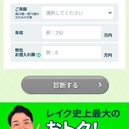
ご年齢
満20歳～満70歳の
方のみが対象
年収
万円
他社
お借入れ額
万円
診断する