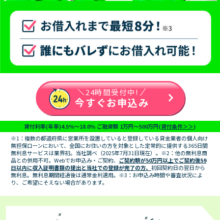
24時間受付中!
今すぐお申込み
貸付利率(年率)4.5％～18.0％ ご融資額 1万円～500万円(
貸付条件＞＞
)
※1：複数の都道府県に営業所を設置していると登録している貸金業者の個人向け
無担保ローンにおいて、全国にお住いの方を対象とした定常的に提供する365日間
無利息サービスは業界初。当社調べ（2025年7月31日現在）。※2：他の無利息商
品との併用不可。Webでお申込み・ご契約、
ご契約額が50万円以上でご契約後59
日以内に収入証明書類の提出と当社での登録が完了の方、
初回契約日の翌日から
無利息。無利息期間経過後は通常金利適用。※3：お申込み時間や審査状況によ
り、ご希望にそえない場合があります。