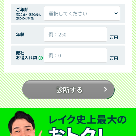
ご年齢
満20歳～満70歳の
方のみが対象
年収
万円
他社
お借入れ額
万円
診断する