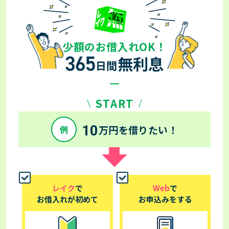
少額のお借入れOK！
無利息
日間
START
10
万円を借りたい！
例
レイク
で
Web
で
お借入れが初めて
お申込みをする