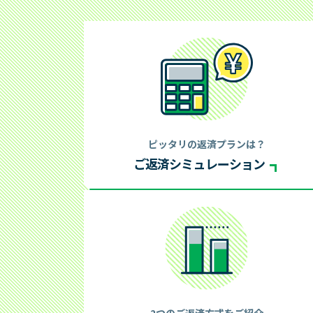
法）
ご
お申込み
お申込みからお借入れまで
会員
お申込み・ご契約方法
追加
お申込み・ご契約に必要な書類
返済
ピッタリの返済プランは？
商品
会員
ご返済シミュレーション
商品のご案内（貸付条件）
その
その他商品のご案内（特定商品）
Web
メー
過去
店
2つのご返済方式をご紹介