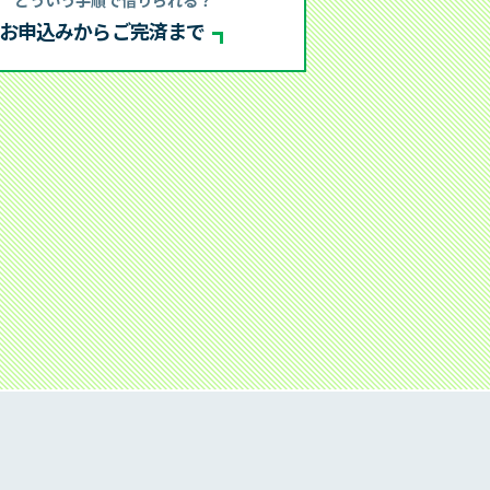
タの共同利用について
お申込みからご完済まで
お客さまへ
匿名加工情報の取扱いについて
情報
推奨環境
サイトマップ
審査状況のご確認
お申込み中のお客さま：