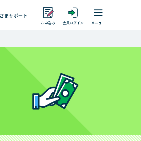
さま
サポート
お申込み
会員ログイン
メニュー
レイクについて
お客さまの声・体験談
お客さまからいただいた「不安」や「お
叱り」
す
お客さまの気持ちをカタチに
レイクアプリ
Payチャージ・Pay払い
会員ならできること