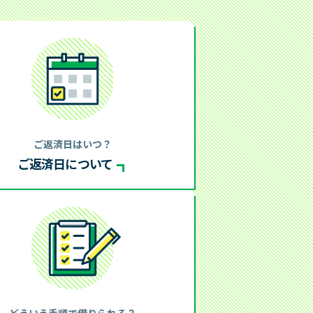
レイクのメディア・コンテンツ
働く女性を応援
あなたをサポートする「50の事実」
談室）
個人情報の取扱いについて
プライバシーステートメント（個人情報
ご返済日はいつ？
保護宣言）
ご返済日について
お客さまの個人情報の取扱いについて
新生フィナンシャルのセキュリティ対策
個人情報に関するお問合せ
個人情報開示等手続き方法
取引履歴開示の方針
SBI新生銀行グループにおける個人デー
どういう手順で借りられる？