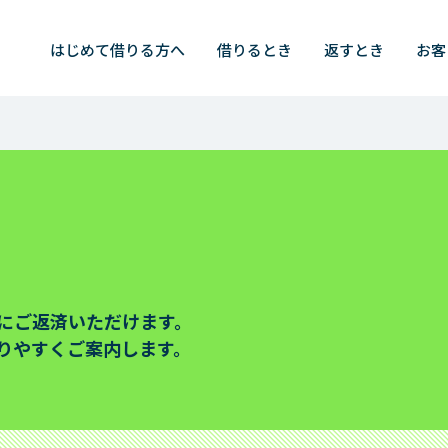
検索
はじめて
借りる方へ
借りるとき
返すとき
お客
すとき
はじめて借りる方
済シミュレーション
お申込みからご完済まで
済シミュレーション（特定商品）
レイクのメリット
済方法
はじめての不安にお答えしま
に
ご返済いただけます。
（一括でのご返済）
カードローンの基礎知識
りやすく
ご案内します。
済日について
済方式
お客さまサポート
済額一覧表