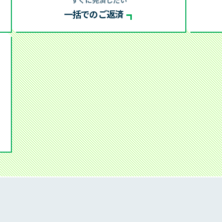
改正貸金業法施行について
一括でのご返済
TMのご案内
法的手続きで残高が確定した
明細書の見方
ス情報
レイマルアイランド
おしえて！レイク
企業
1秒診断