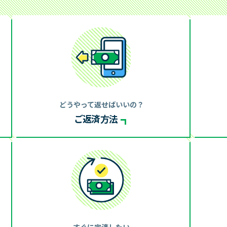
よくあるご質問
お問合せ
利用中のお客さま
チャットで相談（レイマル相
ログイン
チャットサービスのご紹介
・増額のご案内
サイト内検索
に関するご案内
どうやって返せばいいの？
ログインでお困りの方
お知らせ
ご返済方法
他のサービス
過去のお知らせ
明細サービス
メンテナンス情報
ルサンプル
災害にあわれたお客さまへ
にご利用のあったお客さま
金融犯罪にご注意ください
求償債務のお客さまへ
舗・提携ATM
すぐに完済したい