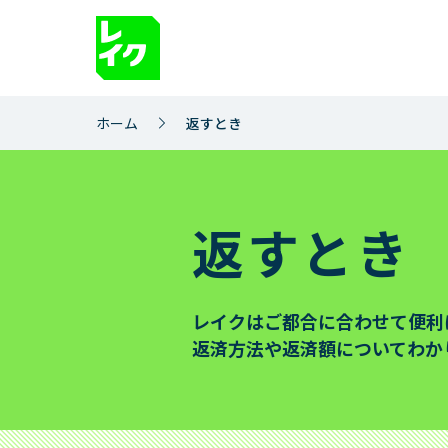
サイト内を検索
ホーム
返すとき
借りるとき
返
お借入れ
ご返
返すとき
1秒診断
ご返
お急ぎのお客さまへ
ご返
レイクはご都合に合わせて便利
レイクのWeb完結
完済
返済方法や返済額についてわか
365日間無利息
ご返
お借入れ方法
ご返
お借入れの利息（適用利率と計算方
ご返