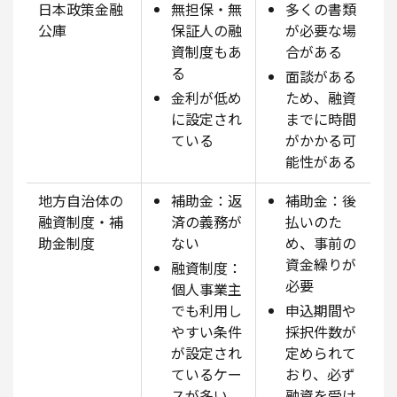
日本政策金融
無担保・無
多くの書類
公庫
保証人の融
が必要な場
資制度もあ
合がある
る
面談がある
金利が低め
ため、融資
に設定され
までに時間
ている
がかかる可
能性がある
地方自治体の
補助金：返
補助金：後
融資制度・補
済の義務が
払いのた
助金制度
ない
め、事前の
資金繰りが
融資制度：
必要
個人事業主
でも利用し
申込期間や
やすい条件
採択件数が
が設定され
定められて
ているケー
おり、必ず
スが多い
融資を受け