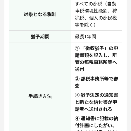
すべての都税（自動
車税環境性能割、狩
対象となる税制
猟税、個人の都民税
等を除く）
猶予期間
最長1年間
① 「徴収猶予」の申
請書類を記入し、所
管の都税事務所等へ
送付
② 都税事務所等で審
査
③ 猶予決定の通知書
手続き方法
と新たな納付書が申
請者へ送付される
④ 通知書に記載の納
付計画にしたがい、