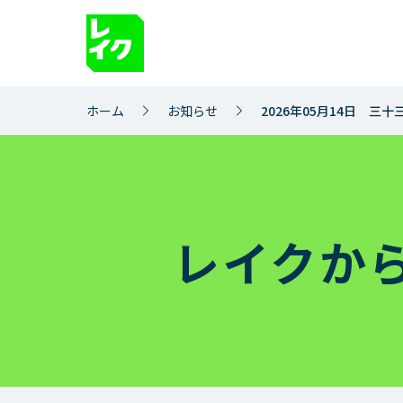
サイト内を検索
ホーム
お知らせ
2026年05月14日 三
借りるとき
返
お借入れ
ご返
1秒診断
ご返
レイクか
お急ぎのお客さまへ
ご返
レイクのWeb完結
完済
365日間無利息
ご返
お借入れ方法
ご返
お借入れの利息（適用利率と計算方
ご返