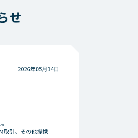
レイクのメディア・コンテンツ
らせ
働く女性を応援
あなたをサポートする「50の事実」
談室）
個人情報の取扱いについて
プライバシーステートメント（個人情報
2026年05月14日
保護宣言）
お客さまの個人情報の取扱いについて
新生フィナンシャルのセキュリティ対策
個人情報に関するお問合せ
個人情報開示等手続き方法
ん。
取引履歴開示の方針
TM取引、その他提携
SBI新生銀行グループにおける個人デー