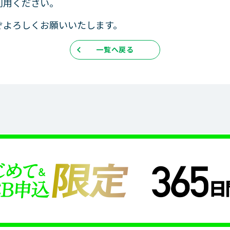
利用ください。
改正貸金業法施行について
ぞよろしくお願いいたします。
TMのご案内
法的手続きで残高が確定した
明細書の見方
一覧へ戻る
ス情報
レイマルアイランド
おしえて！レイク
企業
1秒診断