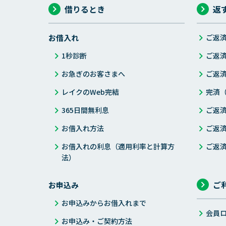
借りるとき
返
お借入れ
ご返
1秒診断
ご返
お急ぎのお客さまへ
ご返
レイクのWeb完結
完済
365日間無利息
ご返
お借入れ方法
ご返
お借入れの利息（適用利率と計算方
ご返
法）
ご
お申込み
お申込みからお借入れまで
会員
お申込み・ご契約方法