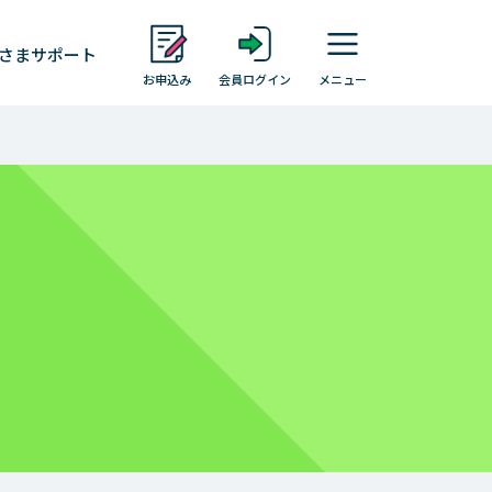
さま
サポート
お申込み
会員ログイン
メニュー
レイクについて
お客さまの声・体験談
お客さまからいただいた「不安」や「お
叱り」
す
お客さまの気持ちをカタチに
レイクアプリ
Payチャージ・Pay払い
会員ならできること