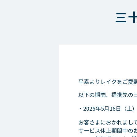
法）
三
ご
お申込み
お申込みからお借入れまで
会員
お申込み・ご契約方法
追加
お申込み・ご契約に必要な書類
返済
商品
会員
商品のご案内（貸付条件）
その
平素よりレイクをご愛
その他商品のご案内（特定商品）
Web
以下の期間、提携先の三
メー
2026年5月16日（土
過去
お客さまにおかれまし
サービス休止期間中のお
店