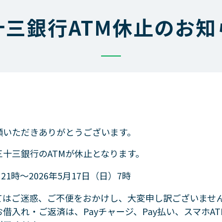
よくあるご質問
十三銀行ATM休止のお知
お問合せ
利用中のお客さま
チャットで相談（レイマル相
ログイン
チャットサービスのご紹介
・増額のご案内
サイト内検索
に関するご案内
ログインでお困りの方
お知らせ
他のサービス
顧いただきありがとうございます。
過去のお知らせ
明細サービス
十三銀行のATMが休止となります。
メンテナンス情報
ルサンプル
）21時～2026年5月17日（日）7時
災害にあわれたお客さまへ
にご利用のあったお客さま
金融犯罪にご注意ください
てはご迷惑、ご不便をおかけし、大変申し訳ございませ
借入れ・ご返済は、Payチャージ、Pay払い、スマホA
求償債務のお客さまへ
舗・提携ATM