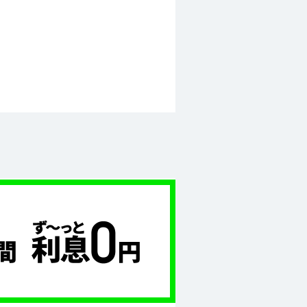
タの共同利用について
お客さまへ
匿名加工情報の取扱いについて
情報
推奨環境
サイトマップ
審査状況のご確認
お申込み中のお客さま：