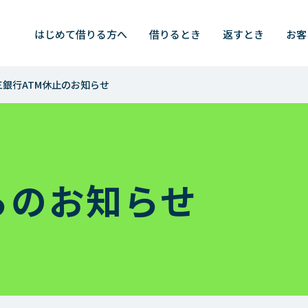
検索
はじめて
借りる方へ
借りるとき
返すとき
お客
十三銀行ATM休止のお知らせ
すとき
はじめて借りる方
済シミュレーション
お申込みからご完済まで
済シミュレーション（特定商品）
レイクのメリット
らのお知らせ
済方法
はじめての不安にお答えしま
（一括でのご返済）
カードローンの基礎知識
済日について
済方式
お客さまサポート
済額一覧表