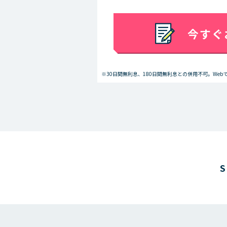
今すぐ
※30日間無利息、180日間無利息との併用不可。We