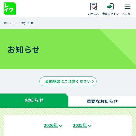
お申込み
会員ログイン
メニュー
ホーム
お知らせ
サイト内を検索
検索
借りるとき
お知らせ
借りるとき トップ
返すとき
金融犯罪にご注意ください
返すとき トップ
ご利用中のお客さま
お借入れ
1秒診断
ご返済シミュレーション
お知らせ
ご利用中のお客さま トップ
重要なお知らせ
店舗・提携ATM
お急ぎのお客さまへ
ご返済シミュレーション（特定商品）
会員ログイン
店舗・提携ATM トップ
はじめて借りる方
2026年
2025年
レイクのWeb完結
ご返済方法
追加・増額のご案内
提携ATMのご案内