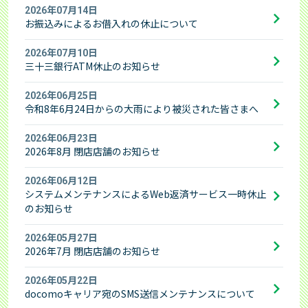
2026年07月14日
法的手続きで残高が確定したお客さまへ
その他商品のご案内（特定商品）
会員ならできること
お振込みによるお借入れの休止について
SNS公式アカウント
個人情報開示等手続き方法
2026年07月10日
レイクのメディア・コンテンツ
取引履歴開示の方針
三十三銀行ATM休止のお知らせ
働く女性を応援
2026年06月25日
SBI新生銀行グループにおける個人データの共同利用
令和8年6月24日からの大雨により被災された皆さまへ
について
あなたをサポートする「50の事実」
今すぐ
1秒診断
2026年06月23日
お申込み
匿名加工情報の取扱いについて
2026年8月 閉店店舗のお知らせ
審査状況のご確認
お申込み中のお客さま：
2026年06月12日
システムメンテナンスによるWeb返済サービス一時休止
のお知らせ
2026年05月27日
2026年7月 閉店店舗のお知らせ
2026年05月22日
docomoキャリア宛のSMS送信メンテナンスについて