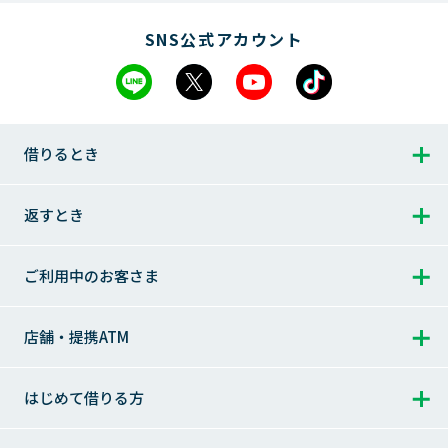
SNS公式アカウント
借りるとき
借りるとき トップ
返すとき
返すとき トップ
ご利用中のお客さま
お借入れ
1秒診断
ご返済シミュレーション
ご利用中のお客さま トップ
店舗・提携ATM
お急ぎのお客さまへ
ご返済シミュレーション（特定商品）
会員ログイン
店舗・提携ATM トップ
はじめて借りる方
レイクのWeb完結
ご返済方法
追加・増額のご案内
提携ATMのご案内