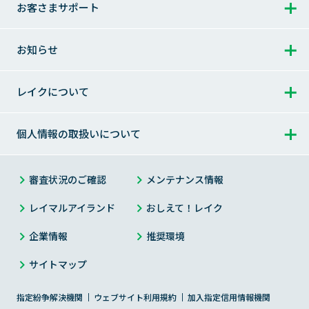
はじめて借りる方 トップ
お客さまサポート
365日間無利息
完済（一括でのご返済）
返済に関するご案内
利用明細書の見方
お申込みからご完済まで
お借入れ方法
お客さまサポート トップ
ご返済日について
お知らせ
会員ログインでお困りの方
レイクのメリット
お借入れの利息（適用利率と計算方法）
よくあるご質問
ご返済方式
お知らせ トップ
その他のサービス
レイクについて
はじめての不安にお答えします
お問合せ
ご返済額一覧表
過去のお知らせ
Web明細サービス
お申込み
レイクについて トップ
個人情報の取扱いについて
カードローンの基礎知識
チャットで相談（レイマル相談室）
お申込みからお借入れまで
メンテナンス情報
メールサンプル
お客さまの声・体験談
個人情報の取扱いについて トップ
審査状況のご確認
メンテナンス情報
チャットサービスのご紹介
お申込み・ご契約方法
災害にあわれたお客さまへ
過去にご利用のあったお客さま
お客さまからいただいた「不安」や「お叱り」
プライバシーステートメント（個人情報保護宣言）
レイマルアイランド
おしえて！レイク
サイト内検索
お申込み・ご契約に必要な書類
金融犯罪にご注意ください
お客さまの気持ちをカタチに
企業情報
推奨環境
お客さまの個人情報の取扱いについて
求償債務のお客さまへ
レイクアプリ
サイトマップ
商品
新生フィナンシャルのセキュリティ対策
改正貸金業法施行について
商品のご案内（貸付条件）
指定紛争解決機関
Payチャージ・Pay払い
ウェブサイト利用規約
加入指定信用情報機関
個人情報に関するお問合せ