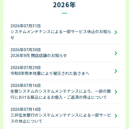
はじめて借りる方 トップ
2026年
お客さまサポート
365日間無利息
完済（一括でのご返済）
返済に関するご案内
利用明細書の見方
お申込みからご完済まで
お借入れ方法
お客さまサポート トップ
ご返済日について
お知らせ
会員ログインでお困りの方
2026年07月31日
レイクのメリット
システムメンテナンスによる一部サービス休止のお知ら
お借入れの利息（適用利率と計算方法）
よくあるご質問
ご返済方式
お知らせ トップ
その他のサービス
せ
レイクについて
はじめての不安にお答えします
お問合せ
ご返済額一覧表
過去のお知らせ
2026年07月30日
Web明細サービス
お申込み
レイクについて トップ
2026年9月 閉店店舗のお知らせ
個人情報の取扱いについて
カードローンの基礎知識
チャットで相談（レイマル相談室）
お申込みからお借入れまで
メンテナンス情報
メールサンプル
お客さまの声・体験談
2026年07月29日
個人情報の取扱いについて トップ
令和8年熊本地震により被災された皆さまへ
審査状況のご確認
メンテナンス情報
チャットサービスのご紹介
お申込み・ご契約方法
災害にあわれたお客さまへ
過去にご利用のあったお客さま
お客さまからいただいた「不安」や「お叱り」
プライバシーステートメント（個人情報保護宣言）
2026年07月16日
レイマルアイランド
おしえて！レイク
サイト内検索
全銀システムのシステムメンテナンスにより、一部の銀
お申込み・ご契約に必要な書類
金融犯罪にご注意ください
お客さまの気持ちをカタチに
行における振込によるお借入・ご返済の停止について
企業情報
推奨環境
お客さまの個人情報の取扱いについて
求償債務のお客さまへ
サイトマップ
2026年07月14日
レイクアプリ
商品
新生フィナンシャルのセキュリティ対策
三井住友銀行のシステムメンテナンスによる一部サービ
改正貸金業法施行について
スの休止について
商品のご案内（貸付条件）
Payチャージ・Pay払い
個人情報に関するお問合せ