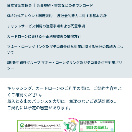
日本貸金業協会
会員規約・書類などのダウンロード
法的手続きで残高が確定したお客さまへ
その他商品のご案内（特定商品）
会員ならできること
個人情報開示等手続き方法
SNS公式アカウント利用規約
反社会的勢力に対する基本方針
レイクのメディア・コンテンツ
チャットサービス利用の注意事項および同意事項
取引履歴開示の方針
カードローンにおける不正利用被害の補償方針
働く女性を応援
SBI新生銀行グループにおける個人データの共同利用
マネー・ローンダリング及びテロ資金供与対策に関する当社の取組みにつ
について
いて
あなたをサポートする「50の事実」
SBI新生銀行グループ マネー・ローンダリング及びテロ資金供与対策ポリ
匿名加工情報の取扱いについて
シー
キャッシング、カードローンのご利用の際は、ご契約内容をよ
くご確認ください。
収入と支出のバランスを大切に。無理のないご返済計画を。
ご契約には所定の審査があります。