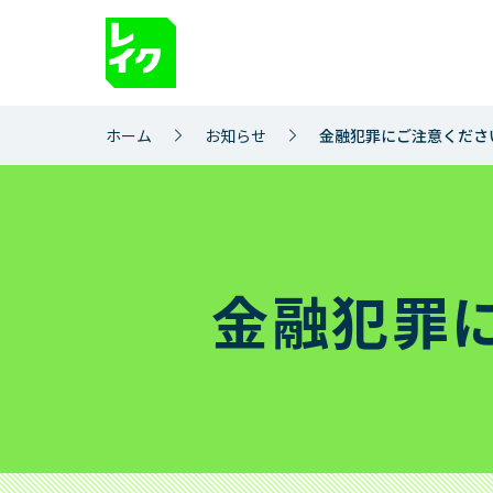
サイト内を検索
ホーム
お知らせ
金融犯罪にご注意くださ
借りるとき
返
お借入れ
ご返
1秒診断
ご返
金融犯罪
お急ぎのお客さまへ
ご返
レイクのWeb完結
完済
365日間無利息
ご返
お借入れ方法
ご返
お借入れの利息（適用利率と計算方
ご返