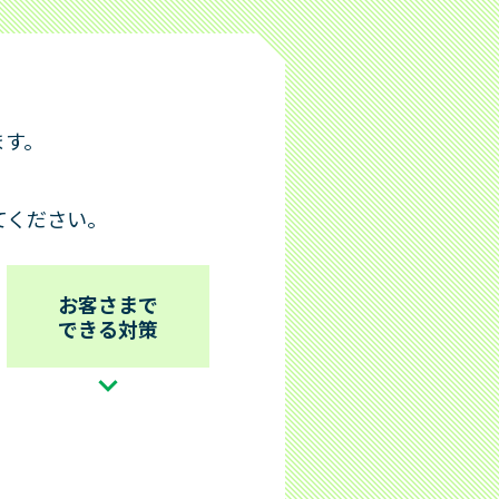
レイクのメディア・コンテンツ
働く女性を応援
あなたをサポートする「50の事実」
談室）
ます。
個人情報の取扱いについて
てください。
プライバシーステートメント（個人情報
保護宣言）
お客さまの個人情報の取扱いについて
お客さまで
できる対策
新生フィナンシャルのセキュリティ対策
個人情報に関するお問合せ
個人情報開示等手続き方法
取引履歴開示の方針
SBI新生銀行グループにおける個人デー