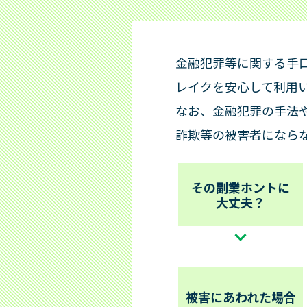
法）
ご
お申込み
金融犯罪等に関する手
お申込みからお借入れまで
会員
レイクを安心して利用
お申込み・ご契約方法
追加
なお、金融犯罪の手法
お申込み・ご契約に必要な書類
返済
詐欺等の被害者になら
商品
会員
商品のご案内（貸付条件）
その
その副業ホントに
大丈夫？
その他商品のご案内（特定商品）
Web
メー
過去
被害にあわれた場合
店