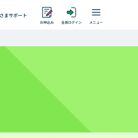
さま
サポート
お申込み
会員ログイン
メニュー
レイクについて
お客さまの声・体験談
お客さまからいただいた「不安」や「お
叱り」
す
お客さまの気持ちをカタチに
レイクアプリ
Payチャージ・Pay払い
会員ならできること