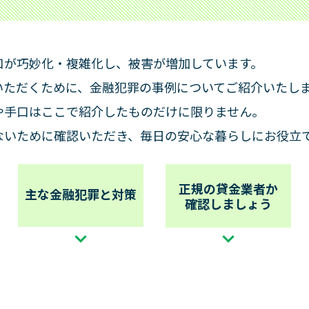
よくあるご質問
お問合せ
利用中のお客さま
チャットで相談（レイマル相
口が巧妙化・複雑化し、被害が増加しています。
ログイン
チャットサービスのご紹介
いただくために、金融犯罪の事例についてご紹介いたし
・増額のご案内
サイト内検索
や手口はここで紹介したものだけに限りません。
に関するご案内
ないために確認いただき、毎日の安心な暮らしにお役立
ログインでお困りの方
お知らせ
他のサービス
正規の貸金業者か
主な金融犯罪と対策
過去のお知らせ
確認しましょう
明細サービス
メンテナンス情報
ルサンプル
災害にあわれたお客さまへ
にご利用のあったお客さま
金融犯罪にご注意ください
求償債務のお客さまへ
舗・提携ATM