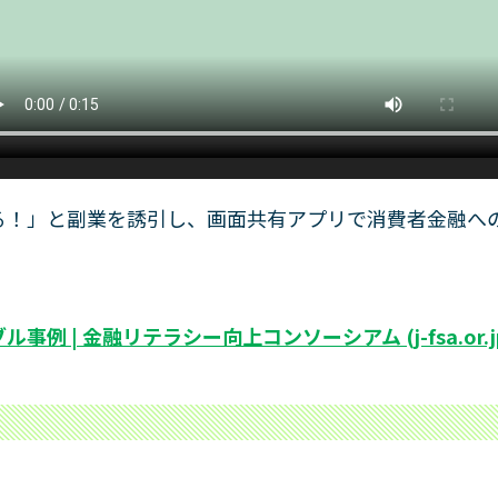
る！」と副業を誘引し、画面共有アプリで消費者金融へ
例 | 金融リテラシー向上コンソーシアム (j-fsa.or.j