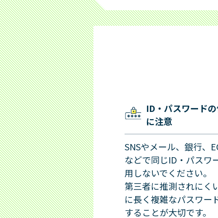
ID・パスワード
に注意
SNSやメール、銀行、E
などで同じID・パスワ
用しないでください。
第三者に推測されにく
に長く複雑なパスワー
することが大切です。