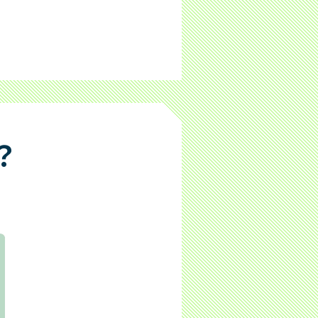
タの共同利用について
お客さまへ
匿名加工情報の取扱いについて
？
情報
推奨環境
サイトマップ
審査状況のご確認
お申込み中のお客さま：