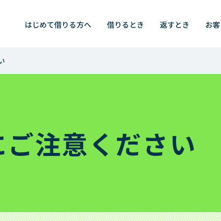
検索
はじめて
借りる方へ
借りるとき
返すとき
お客
い
すとき
はじめて借りる方
済シミュレーション
お申込みからご完済まで
済シミュレーション（特定商品）
レイクのメリット
にご注意ください
済方法
はじめての不安にお答えしま
（一括でのご返済）
カードローンの基礎知識
済日について
済方式
お客さまサポート
済額一覧表