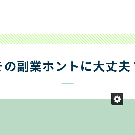
改正貸金業法施行について
TMのご案内
法的手続きで残高が確定した
明細書の見方
その副業ホントに大丈夫
ス情報
レイマルアイランド
おしえて！レイク
企業
1秒診断