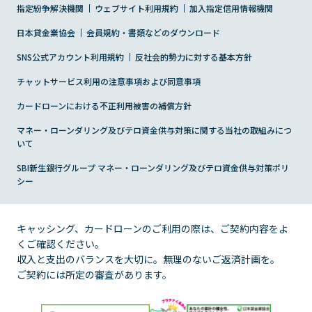
改正貸金業法施行について
商品のご案内（貸付条件）
指定紛争解決機関
Payチャージ・Pay払い
ウェブサイト利用規約
加入指定信用情報機関
個人情報に関するお問合せ
日本貸金業協会
会員規約・書類などのダウンロード
法的手続きで残高が確定したお客さまへ
その他商品のご案内（特定商品）
会員ならできること
個人情報開示等手続き方法
SNS公式アカウント利用規約
反社会的勢力に対する基本方針
レイクのメディア・コンテンツ
チャットサービス利用の注意事項および同意事項
取引履歴開示の方針
カードローンにおける不正利用被害の補償方針
働く女性を応援
SBI新生銀行グループにおける個人データの共同利用
マネー・ローンダリング及びテロ資金供与対策に関する当社の取組みにつ
について
いて
あなたをサポートする「50の事実」
SBI新生銀行グループ マネー・ローンダリング及びテロ資金供与対策ポリ
匿名加工情報の取扱いについて
シー
キャッシング、カードローンのご利用の際は、ご契約内容をよ
くご確認ください。
収入と支出のバランスを大切に。無理のないご返済計画を。
ご契約には所定の審査があります。