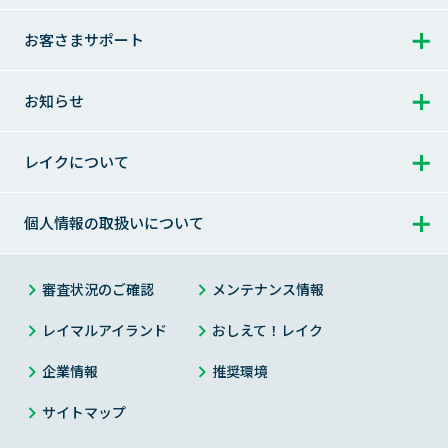
追加・増額のご案内
提携ATMのご案内
はじめて借りる方 トップ
お客さまサポート
365日間無利息
完済（一括でのご返済）
返済に関するご案内
利用明細書の見方
お申込みからご完済まで
お借入れ方法
お客さまサポート トップ
ご返済日について
お知らせ
会員ログインでお困りの方
レイクのメリット
お借入れの利息（適用利率と計算方法）
よくあるご質問
ご返済方式
お知らせ トップ
その他のサービス
レイクについて
はじめての不安にお答えします
お問合せ
ご返済額一覧表
過去のお知らせ
Web明細サービス
お申込み
レイクについて トップ
個人情報の取扱いについて
カードローンの基礎知識
チャットで相談（レイマル相談室）
お申込みからお借入れまで
メンテナンス情報
メールサンプル
お客さまの声・体験談
個人情報の取扱いについて トップ
審査状況のご確認
メンテナンス情報
チャットサービスのご紹介
お申込み・ご契約方法
災害にあわれたお客さまへ
過去にご利用のあったお客さま
お客さまからいただいた「不安」や「お叱り」
プライバシーステートメント（個人情報保護宣言）
レイマルアイランド
おしえて！レイク
サイト内検索
お申込み・ご契約に必要な書類
金融犯罪にご注意ください
お客さまの気持ちをカタチに
企業情報
推奨環境
お客さまの個人情報の取扱いについて
求償債務のお客さまへ
レイクアプリ
サイトマップ
商品
新生フィナンシャルのセキュリティ対策