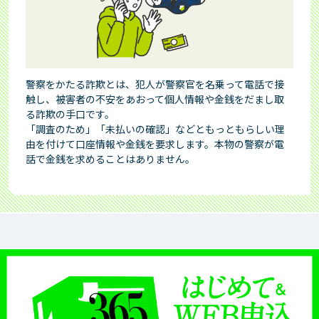
法的手続きで残高が確定したお客さまへ
その他商品のご案内（特定商品）
会員ならできること
SNS公式アカウント
個人情報開示等手続き方法
レイクのメディア・コンテンツ
取引履歴開示の方針
警察をかたる詐欺とは、犯人が警察官を名乗って電話で接
働く女性を応援
触し、被害者の不安をあおって個人情報や金銭をだまし取
SBI新生銀行グループにおける個人データの共同利用
る詐欺の手口です。
について
あなたをサポートする「50の事実」
「調査のため」「未払いの確認」などともっともらしい理
今すぐ
1秒診断
由を付けて口座情報や金銭を要求します。本物の警察が電
お申込み
匿名加工情報の取扱いについて
話で金銭を求めることはありません。
審査状況のご確認
お申込み中のお客さま：