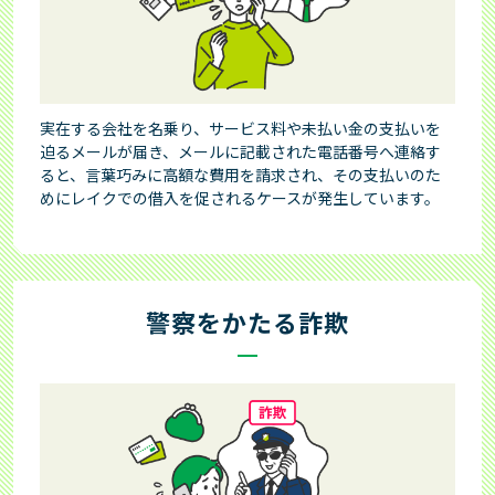
はじめて借りる方 トップ
お客さまサポート
365日間無利息
完済（一括でのご返済）
返済に関するご案内
利用明細書の見方
お申込みからご完済まで
お借入れ方法
お客さまサポート トップ
ご返済日について
お知らせ
会員ログインでお困りの方
レイクのメリット
お借入れの利息（適用利率と計算方法）
よくあるご質問
ご返済方式
実在する会社を名乗り、サービス料や未払い金の支払いを
お知らせ トップ
その他のサービス
レイクについて
迫るメールが届き、メールに記載された電話番号へ連絡す
はじめての不安にお答えします
ると、言葉巧みに高額な費用を請求され、その支払いのた
お問合せ
ご返済額一覧表
過去のお知らせ
Web明細サービス
めにレイクでの借入を促されるケースが発生しています。
お申込み
レイクについて トップ
個人情報の取扱いについて
カードローンの基礎知識
チャットで相談（レイマル相談室）
お申込みからお借入れまで
メンテナンス情報
メールサンプル
お客さまの声・体験談
個人情報の取扱いについて トップ
審査状況のご確認
メンテナンス情報
チャットサービスのご紹介
お申込み・ご契約方法
災害にあわれたお客さまへ
過去にご利用のあったお客さま
警察をかたる詐欺
お客さまからいただいた「不安」や「お叱り」
プライバシーステートメント（個人情報保護宣言）
レイマルアイランド
おしえて！レイク
サイト内検索
お申込み・ご契約に必要な書類
金融犯罪にご注意ください
お客さまの気持ちをカタチに
企業情報
推奨環境
お客さまの個人情報の取扱いについて
求償債務のお客さまへ
サイトマップ
レイクアプリ
商品
新生フィナンシャルのセキュリティ対策
改正貸金業法施行について
商品のご案内（貸付条件）
Payチャージ・Pay払い
個人情報に関するお問合せ