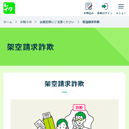
お申込み
会員ログイン
メニュー
ホーム
お知らせ
金融犯罪にご注意ください
架空請求詐欺
サイト内を検索
検索
借りるとき
架空請求詐欺
借りるとき トップ
返すとき
返すとき トップ
ご利用中のお客さま
お借入れ
架空請求詐欺
1秒診断
ご返済シミュレーション
ご利用中のお客さま トップ
店舗・提携ATM
お急ぎのお客さまへ
ご返済シミュレーション（特定商品）
会員ログイン
店舗・提携ATM トップ
はじめて借りる方
レイクのWeb完結
ご返済方法
追加・増額のご案内
提携ATMのご案内