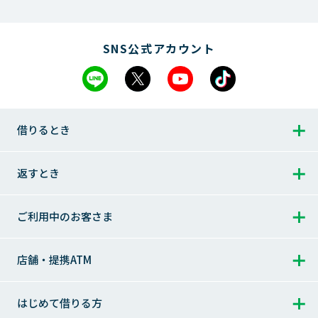
SNS公式アカウント
借りるとき
借りるとき トップ
返すとき
返すとき トップ
ご利用中のお客さま
お借入れ
1秒診断
ご返済シミュレーション
ご利用中のお客さま トップ
店舗・提携ATM
お急ぎのお客さまへ
ご返済シミュレーション（特定商品）
会員ログイン
店舗・提携ATM トップ
はじめて借りる方
レイクのWeb完結
ご返済方法